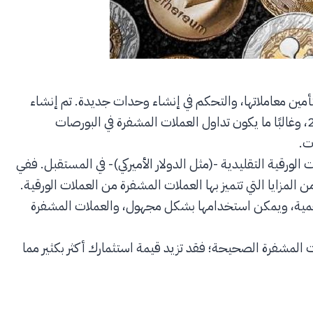
أمين معاملاتها، والتحكم في إنشاء وحدات جديدة. تم إنشاء
البيتكوين -العملة المشفرة الأولى والأكثر شهرة- في عام 2009، وغالبًا ما يكون تداول العملات المشفرة في البورصات
ت.
ورقية التقليدية -(مثل الدولار الأميركي)- في المستقبل. ففي
ن المزايا التي تتميز بها العملات المشفرة من العملات الورقية.
مية، ويمكن استخدامها بشكل مجهول، والعملات المشفرة
 المشفرة الصحيحة؛ فقد تزيد قيمة استثمارك أكثر بكثير مما