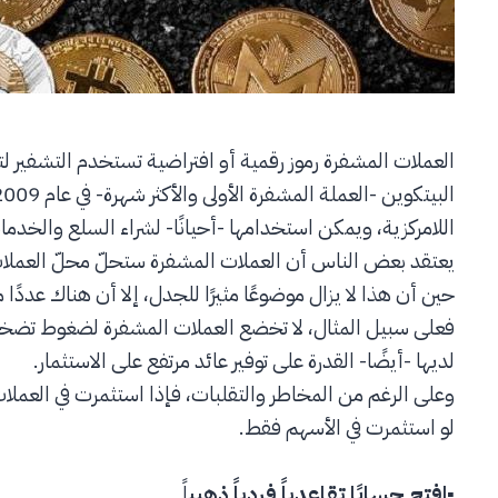
العملات المشفرة رموز رقمية أو افتراضية تستخدم التشفير لت
اللامركزية، ويمكن استخدامها -أحيانًا- لشراء السلع والخدما
يعتقد بعض الناس أن العملات المشفرة ستحلّ محلّ العملات ال
حين أن هذا لا يزال موضوعًا مثيرًا للجدل، إلا أن هناك عددًا م
فعلى سبيل المثال، لا تخضع العملات المشفرة لضغوط تضخ
لديها -أيضًا- القدرة على توفير عائد مرتفع على الاستثمار.
وعلى الرغم من المخاطر والتقلبات، فإذا استثمرت في العملات
لو استثمرت في الأسهم فقط.
▪
افتح حسابًا تقاعدياً فردياً ذهبي
اً