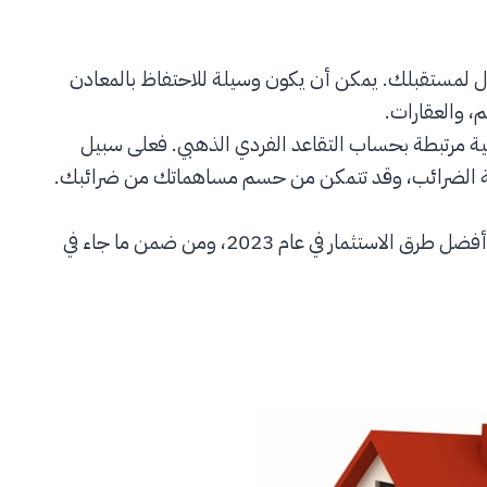
ل لمستقبلك. يمكن أن يكون وسيلة للاحتفاظ بالمعادن
، والعقارات.
بية مرتبطة بحساب التقاعد الفردي الذهبي. فعلى سبيل
ّلة الضرائب، وقد تتمكن من حسم مساهماتك من ضرائبك.
كذلك نشر موقع “فوربس” الأميركي (forbes) تقريراً آخر عن أفضل طرق الاستثمار في عام 2023، ومن ضمن ما جاء في