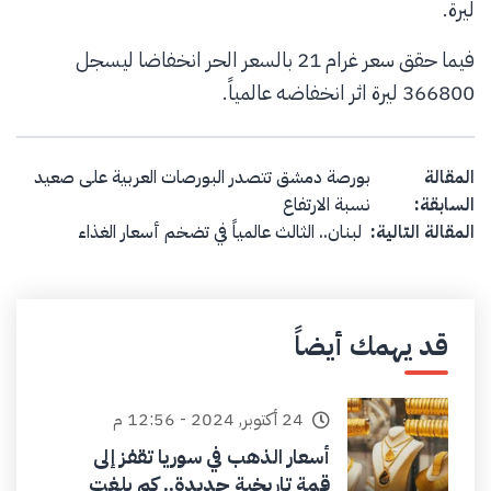
ليرة.
فيما حقق سعر غرام 21 بالسعر الحر انخفاضا ليسجل
366800 ليرة اثر انخفاضه عالمياً.
Post navigation
المقالة
بورصة دمشق تتصدر البورصات العربية على صعيد
السابقة:
نسبة الارتفاع
المقالة التالية:
لبنان.. الثالث عالمياً في تضخم أسعار الغذاء
قد يهمك أيضاً
24 أكتوبر, 2024 - 12:56 م
أسعار الذهب في سوريا تقفز إلى
قمة تاريخية جديدة.. كم بلغت