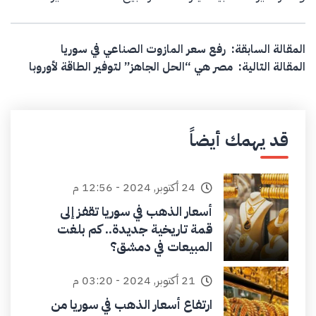
Post navigation
المقالة السابقة:
رفع سعر المازوت الصناعي في سوريا
المقالة التالية:
مصر هي “الحل الجاهز” لتوفير الطاقة لأوروبا
قد يهمك أيضاً
24 أكتوبر, 2024 - 12:56 م
أسعار الذهب في سوريا تقفز إلى
قمة تاريخية جديدة.. كم بلغت
المبيعات في دمشق؟
21 أكتوبر, 2024 - 03:20 م
ارتفاع أسعار الذهب في سوريا من