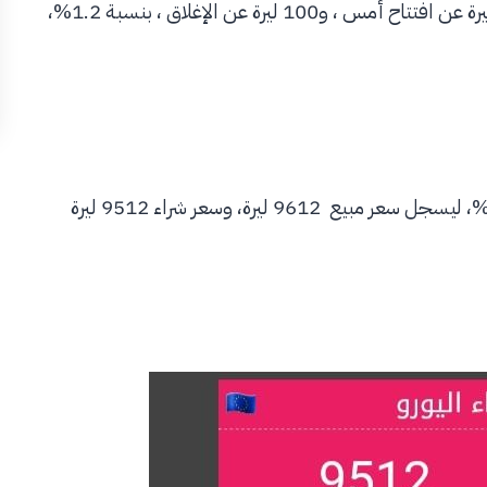
سعر مبيع 8600 ليرة ، مرتفعاً 200 ليرة عن افتتاح أمس ، و100 ليرة عن الإغلاق ، بنسبة 1.2%،
، بمقدار 375 ليرة عن افتتاح أمس، وبنسبة 4.1%، ليسجل سعر مبيع 9612 ليرة، وسعر شراء 9512 ليرة