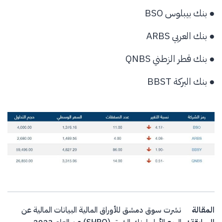
● بنك بيبلوس BSO
● بنك العربي ARBS
● بنك قطر الزطني QNBS
● بنك البركة BBST
Post navigation
المقالة
نشرت سوق دمشق للأوراق المالية البيانات المالية عن