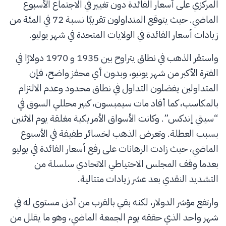
المركزي على أسعار الفائدة دون تغيير في الاجتماع الأسبوع
الماضي. حيث يتوقع المتداولون تقريبًا نسبة 72 في المئة من
زيادات أسعار الفائدة في الولايات المتحدة في شهر يوليو.
واستقر الذهب في نطاق يتراوح بين 1935 و 1970 دولارًا في
الفترة الأكبر من شهر يونيو، وبدون أي محفز واضح، فإن
المتداولين يفضلون التداول في نطاق محدود وعدم الالتزام
بالمكاسب، كما أفاد مات سيمبسون، كبير محللي السوق في
“سيتي إندكس”. وكانت الأسواق الأمريكية مغلقة يوم الاثنين
بسبب العطلة. وتعرض الذهب لخسائر طفيفة في الأسبوع
الماضي، حيث زادت الرهانات على رفع أسعار الفائدة في يوليو
بعدما وقف المجلس الاحتياطي الاتحادي سلسلة من
التشديد النقدي بعد عشر زيادات متتالية.
وارتفع مؤشر الدولار، لكنه بقي بالقرب من أدنى مستوى له في
شهر واحد الذي حققه يوم الجمعة الماضي، وهو ما يقلل من