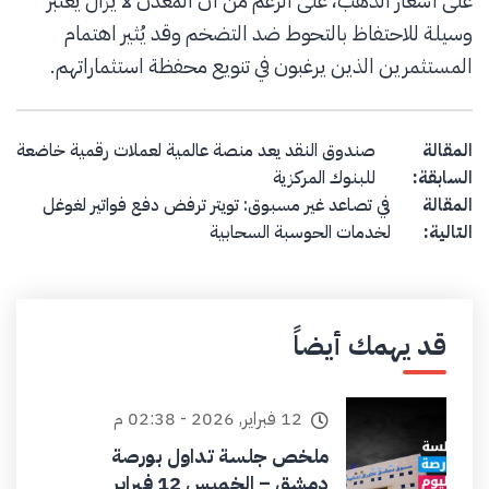
على أسعار الذهب، على الرغم من أن المعدن لا يزال يعتبر
وسيلة للاحتفاظ بالتحوط ضد التضخم وقد يُثير اهتمام
المستثمرين الذين يرغبون في تنويع محفظة استثماراتهم.
Post navigation
المقالة
صندوق النقد يعد منصة عالمية لعملات رقمية خاضعة
السابقة:
للبنوك المركزية
المقالة
في تصاعد غير مسبوق: تويتر ترفض دفع فواتير لغوغل
التالية:
لخدمات الحوسبة السحابية
قد يهمك أيضاً
12 فبراير, 2026 - 02:38 م
ملخص جلسة تداول بورصة
دمشق – الخميس 12 فبراير