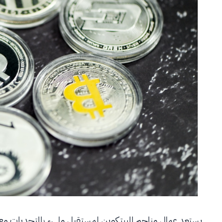
يستعد عمال مناجم البيتكوين لمستقبل مليء بالتحديات مع ا