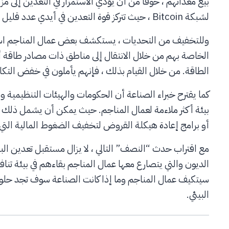
بيع معداتهم ، خوفًا من أن يؤدي الاستمرار في التعدين إلى م
لشبكة Bitcoin ، حيث تتركز قوة التعدين في أيدي عدد قليل من العمليات واسعة النطاق.
وللتخفيف من التحديات ، يستكشف بعض عمال المناجم استر
الخاصة بهم من خلال الانتقال إلى مناطق ذات مصادر طاقة أر
الطاقة. من خلال القيام بذلك ، فإنهم يأملون في خفض التك
كما يقترح خبراء الصناعة أن الحكومات والهيئات التنظيمية و
بيئة أكثر ملاءمة لعمال المناجم. حيث يمكن أن يشمل ذلك حو
أو برامج إعادة هيكلة القروض لتخفيف الضغوط المالية التي 
مع اقتراب حدث “النصف” التالي ، لا يزال مستقبل تعدين الب
الديون والتي يتصارع معها عمال المناجم بقاءهم في بيئة ت
البيئي.