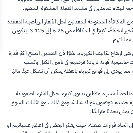
جم للبقاء صامدين في مشهد العملة المشفرة المتطور.
 المكافأة الممنوحة للمعدنين لحل الألغاز الرياضية المعقدة
للتحقق من صحة معاملات البيتكوين. يمثل حدث النصف الأخير انخفاضًا كبيرًا في المكافأة من 6.25 إلى 3.125 بيتكوين
عملياتهم.
ي ارتفاع تكاليف الكهرباء. نظرًا لأن التعدين أصبح أكثر قدرة
ات حاسوبية قوية لزيادة فرصهم في تأمين الكتل وكسب
 مما يؤدي إلى فواتير كهرباء باهظة يمكن أن تشكل عبئًا ماليًا
المناجم أنفسهم مثقلين بديون كبيرة. خلال الفترة الصعودية
ة جديدة يتوقعون عوائد عالية. ومع ذلك ، مع تقلبات السوق
ثل تحديًا متزايدًا.
 اتخاذ قرارات صعبة. حيث يفكر البعض في إغلاق عملياتهم أو