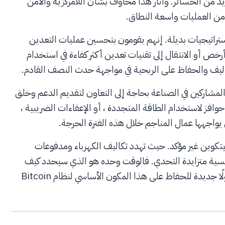
زيد من الخسائر. وأثار هذا مخاوف بشأن اللامركزية والأمن
اتيجيات بديلة. إنهم يقومون بتحسين عمليات التعدين
خص أو الانتقال إلى تقنيات تعدين أكثر كفاءة في استخدام
اليف والحفاظ على الربحية في مواجهة حدث النصف القادم.
المشاركين في الصناعة بحاجة إلى التعاون لتقديم الدعم وخلق
افز لاستخدام الطاقة المتجددة ، أو الإعفاءات الضريبية ،
يواجهها عمال المناجم خلال هذه الفترة الحرجة.
يتكوين غير مؤكد. حيث تهدد تكاليف الكهرباء ومدفوعات
نافسية متزايدة التحدي. فالوقت وحده هو الذي سيحدد كيف
سيتكيف عمال المناجم وما إذا كانت الصناعة سوف تجد حلولًا جديدة للحفاظ على هذا المكون الأساسي لنظام Bitcoin