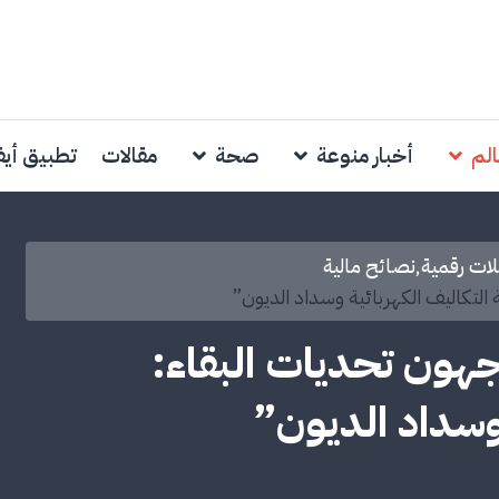
الم
أخبار منوعة
صحة
مقالات
تطبيق أي
ات رقمية
,
نصائح مالية
التكاليف الكهربائية وسداد الديون”
جهون تحديات البقاء:
وسداد الديون”