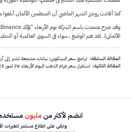
كما أفادت رويترز الشهر الماضي أن المنظمين الألمان أبلغوا منصة Binance أنهم لن يمنحوها ترخيص حف
الألماني). لقد تغير الوضع ، سواء في السوق العالمية أو التنظي
Post navigation
المقالة السابقة:
تراجع سعر البيتكوين: بيانات مشجعة تشير إلى أن مستوى الـ 30 ألف دولار لن 
المقالة التالية:
استقرار سعر غرام الذهب اليوم الأربعاء 26 تموز 2023
انضم لأكثر من
مليون
مستخدم 
وابقى على اطلاع مستمر لتغيرات الأ