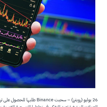
26 يوليو (رويترز) – سحبت inance
للعملات المشفرة تعيد التفكير في خططها التوسعية الفورية