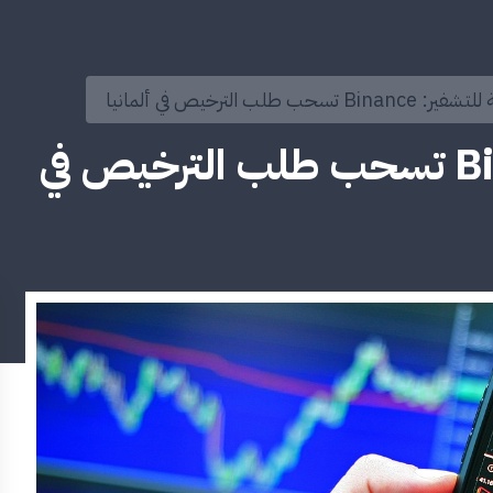
 تسحب طلب الترخيص في ألمانيا
ضربة قوية للتشفير: Binance تسحب طلب الترخيص في