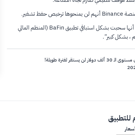
ظ تشفير.
وقد صرح متحدث باسم الشركة يوم الأربعاء “تؤكد Binance أنها سحبت بشكل استباقي تطبيق BaFin (المنظم المالي
م ، بشكل كبير”.
يستقر لفترة طويلة!
للتطبيق
سعار