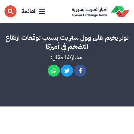
القائمة
توتر يخيم على وول ستريت بسبب توقعات ارتفاع
التضخم في أميركا
مشاركة المقال: