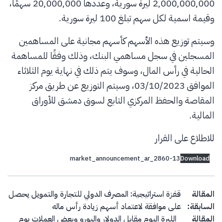
2,000,000,000 ليرة سورية، وعددها 20,000,000 سهمًا،
وقيمة اسمية لكل سهم تبلغ 100 ليرة سورية.
وسيتم توزيع هذه الأسهم كأسهم مجانية على المساهمين
المسجلين في سجل مساهمي البنك، وذلك وفقًا للمساهمة
الحالية في رأس المال، وسوف يتم ذلك في نهاية يوم الثلاثاء
الموافق 03/10/2023، وسيتم التوزيع عن طريق مركز
المقاصة والحفظ المركزي التابع لسوق دمشق للأوراق
المالية.
للاطلاع على القرار
market_announcement_ar_2860-13
Download
Post navigation
المقالة
قفزة استراتيجية: المصرف الدولي للتجارة والتمويل يحصل
السابقة:
على موافقة لاعتماد أسهم زيادة رأس ماله
المقالة
الليرة اليوم مقابل الدولار واليورو وبعض العملات يوم