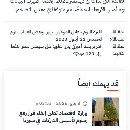
الفائدة التي بدأت في ديسمبر 2021، بعدما أظهرت البيانات
يوم أمس الأربعاء انخفاضًا غير متوقعًا في معدل التضخم.
Post navigation
المقالة
الليرة اليوم مقابل الدولار واليورو وبعض العملات يوم
السابقة:
الخميس 21 أيلول 2023
المقالة
تقرير بنك أميركي يثير القلق: هل سيصل سعر النفط
التالية:
إلى 120 دولارًا؟
قد يهمك أيضاً
8 يناير, 2026 - 03:53 م
وزارة الاقتصاد تعلن إلغاء قرار رفع
رسوم تأسيس الشركات في سوريا