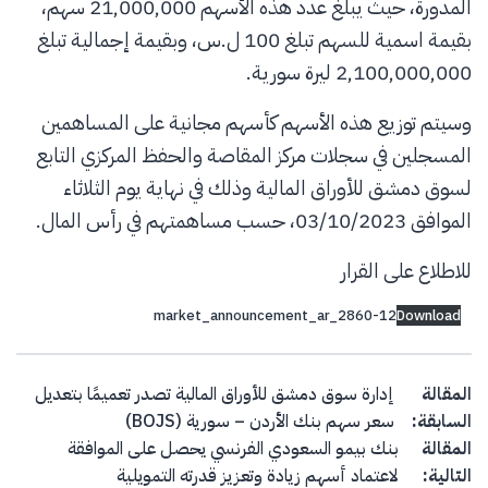
المدورة، حيث يبلغ عدد هذه الأسهم 21,000,000 سهم،
بقيمة اسمية للسهم تبلغ 100 ل.س، وبقيمة إجمالية تبلغ
2,100,000,000 ليرة سورية.
وسيتم توزيع هذه الأسهم كأسهم مجانية على المساهمين
المسجلين في سجلات مركز المقاصة والحفظ المركزي التابع
لسوق دمشق للأوراق المالية وذلك في نهاية يوم الثلاثاء
الموافق 03/10/2023، حسب مساهمتهم في رأس المال.
للاطلاع على القرار
market_announcement_ar_2860-12
Download
Post navigation
المقالة
إدارة سوق دمشق للأوراق المالية تصدر تعميمًا بتعديل
السابقة:
سعر سهم بنك الأردن – سورية (BOJS)
المقالة
بنك بيمو السعودي الفرنسي يحصل على الموافقة
التالية:
لاعتماد أسهم زيادة وتعزيز قدرته التمويلية