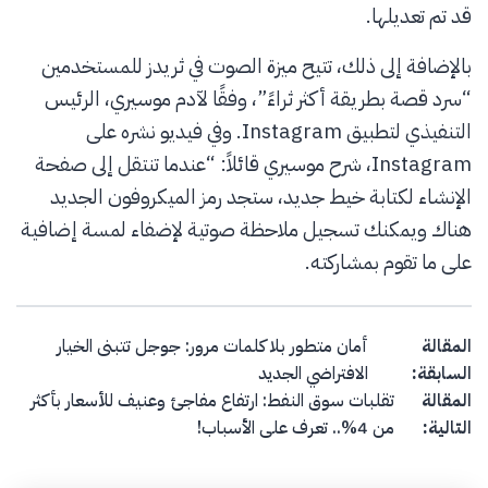
قد تم تعديلها.
بالإضافة إلى ذلك، تتيح ميزة الصوت في ثريدز للمستخدمين
“سرد قصة بطريقة أكثر ثراءً”، وفقًا لآدم موسيري، الرئيس
التنفيذي لتطبيق Instagram. وفي فيديو نشره على
Instagram، شرح موسيري قائلاً: “عندما تنتقل إلى صفحة
الإنشاء لكتابة خيط جديد، ستجد رمز الميكروفون الجديد
هناك ويمكنك تسجيل ملاحظة صوتية لإضفاء لمسة إضافية
على ما تقوم بمشاركته.
Post navigation
المقالة
أمان متطور بلا كلمات مرور: جوجل تتبنى الخيار
السابقة:
الافتراضي الجديد
المقالة
تقلبات سوق النفط: ارتفاع مفاجئ وعنيف للأسعار بأكثر
التالية:
من 4%.. تعرف على الأسباب!