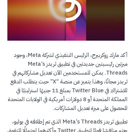
أكد مارك زوكربيرج، الرئيس التنفيذي لشركة Meta، وجود
ميزتين رئيسيتين جديدتين في تطبيق ثريدز Meta’s
Threads. يمكن للمستخدمين الآن تعديل مشاركاتهم في
ثريدز مجانًا، وهذا يتميز عن منصة “X” حيث يتطلب الدفع
للاشتراك في Twitter Blue بمبلغ 11 جنيهًا استرلينيًا في
المملكة المتحدة أو 8 دولارات أمريكية في الولايات المتحدة
للحصول على ميزة تعديل المشاركات.
تطبيق ثريدز Meta’s Threads الذي تم إطلاقه في يوليو،
يعتبر منافسًا قويًا لتطبيق Twitter وأكثرهما احتمالًا للتفوق