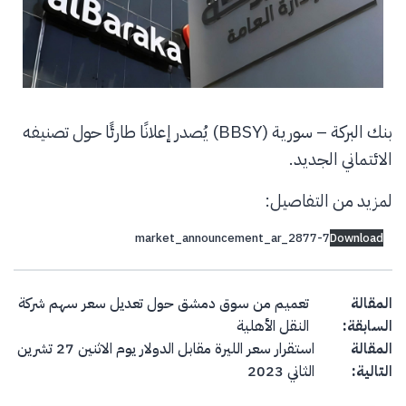
بنك البركة – سورية (BBSY) يُصدر إعلانًا طارئًا حول تصنيفه
الائتماني الجديد.
لمزيد من التفاصيل:
market_announcement_ar_2877-7
Download
Post navigation
المقالة
تعميم من سوق دمشق حول تعديل سعر سهم شركة
السابقة:
النقل الأهلية
المقالة
استقرار سعر الليرة مقابل الدولار يوم الاثنين 27 تشرين
التالية:
الثاني 2023