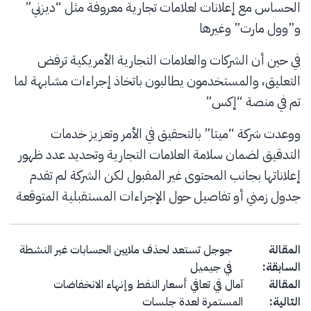
الحساس مع إعلانات لعلامات تجارية معروفة مثل “ديزني”
و”وول مارت” وغيرها
في حين أن الشركات والعلامات التجارية الأمريكية ترفض
التعليق، والمستخدمون يطالبون باتخاذ إجراءات مشابهة لما
تم في منصة “إكس”
ووعدت شركة “ميتا” بالتحقيق في الأمر وتعزيز خدمات
التدقيق لضمان سلامة العلامات التجارية وتحديد عدد ظهور
إعلاناتها بجانب المحتوى غير المقبول لكن الشركة لم تقدم
جدول زمني أو تفاصيل حول الإجراءات المستقبلية المتوقعة
Post navigation
المقالة
جوجل تستعد لحذف ملايين الحسابات غير النشطة
السابقة:
في جيميل
المقالة
آمال في تعافي أسعار النفط وإنهاء الانخفاضات
التالية:
المستمرة لعدة جلسات