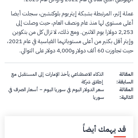
عملة إثير، المرتبطة بشبكة إيثريوم بلوكتشين، سجلت أيضا
أعلى مستوى لها منذ عام ونصف العام، حيث وصلت إلى
2,253 دولارا يوم الاثنين. ومع ذلك، لا تزال كل من بتكوين
وإيثر أقل بكثير من أعلى مستوياتهما القياسية في عام 2021،
حيث تجاوزت 60 ألف دولار و4,000 دولار على التوالي.
Post navigation
المقالة
الذكاء الاصطناعي يأخذ الإمارات إلى المستقبل مع
السابقة:
إطلاق شركة
المقالة
سعر الدولار اليوم في سوريا اليوم – أسعار الصرف في
التالية:
سوريا
قد يهمك أيضاً