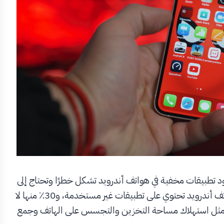
 تطبيقات مخفية في هواتف أندرويد تشكل خطرًا وتحتاج إلى
إزالتها تمامًا لتجنب الأضرار. وتوضح التقارير أن 80٪ من هواتف أندرويد تحتوي على تطبيقات غير مستخدمة، و30٪ منها لا
 مثل استهلاك مساحة التخزين والتجسس على الهاتف وجمع