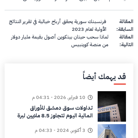
Post navigation
المقالة
فرنسبنك سورية يحقق أرباح خيالية في تقرير النتائج
السابقة:
الأولية لعام 2023
المقالة
لماذا سحب حيتان بيتكوين أصول بقيمة مليار دولار
التالية:
من منصة كوينبيس
قد يهمك أيضاً
10 فبراير, 2026 - 04:31 م
تداولات سوق دمشق للأوراق
المالية اليوم تتجاوز 8.5 ملايين ليرة
3 أكتوبر, 2024 - 04:33 م