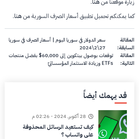
زيارة موقعنا من
هنا
.
كما يمكنكم تحميل تطبيق أسعار الصرف السورية من
هنا
.
Post navigation
المقالة
سعر الدولار في سوريا اليوم | أسعار الصرف في سوريا
السابقة:
27\2\2024
المقالة
توقعات بوصول بيتكوين إلى 60,000$ بفضل منتجات
التالية:
ETFs وزيادة الاستثمار المؤسساتيّ
قد يهمك أيضاً
28 أكتوبر, 2024 - 02:26 م
كيف تستعيد الرسائل المحذوفة
على واتساب ؟