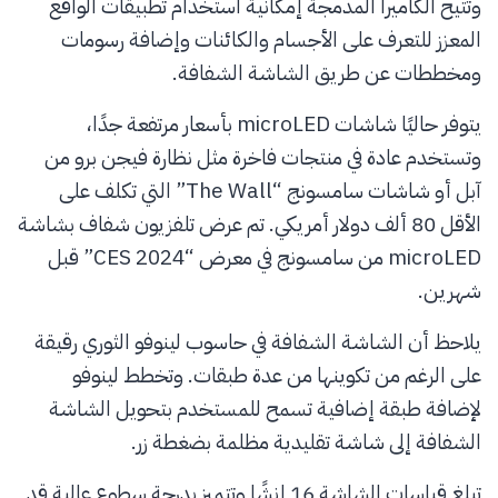
وتتيح الكاميرا المدمجة إمكانية استخدام تطبيقات الواقع
المعزز للتعرف على الأجسام والكائنات وإضافة رسومات
ومخططات عن طريق الشاشة الشفافة.
يتوفر حاليًا شاشات microLED بأسعار مرتفعة جدًا،
وتستخدم عادة في منتجات فاخرة مثل نظارة فيجن برو من
آبل أو شاشات سامسونج “The Wall” التي تكلف على
الأقل 80 ألف دولار أمريكي. تم عرض تلفزيون شفاف بشاشة
microLED من سامسونج في معرض “CES 2024” قبل
شهرين.
يلاحظ أن الشاشة الشفافة في حاسوب لينوفو الثوري رقيقة
على الرغم من تكوينها من عدة طبقات. وتخطط لينوفو
لإضافة طبقة إضافية تسمح للمستخدم بتحويل الشاشة
الشفافة إلى شاشة تقليدية مظلمة بضغطة زر.
تبلغ قياسات الشاشة 16 إنشًا وتتميز بدرجة سطوع عالية قد