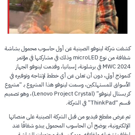
كشفت شركة لينوفو الصينية عن أول حاسوب محمول بشاشة
شفافة من نوع microLED وذلك في مشاركتها في مؤتمر
MWC 2024 في برشلونة، إسبانيا، وقدمت لينوفو الجهاز
كنموذج أولي، دون أن تعلن عن أي خطط لإنتاجه وتوفيره في
الأسواق للمستهلكين، وسمت لينوفو هذا المشروع بـ “مشروع
كريستال لينوفو” (Lenovo Project Crystal)، وهو تصميم
قسم “ThinkPad” في الشركة.
تم عرض مقطع فيديو من قبل الشركة الصينية على منصاتها
الإلكترونية، يوضح أن الحاسوب المحمول يبدو شفافًا عند
إيقاف تشغيله وإغلاقه، ويمكن رؤية محتويات الشاشة