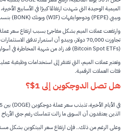
وبيبي (PEPE) ودوجوايفهات (WIF) وبونك (BONK) بنسب تتراوح بين 200٪ و800٪ خلال نفس الفترة.
تجاوزت 70,000 دولار، ويبدو أن استمرار تدفق الاس
(Bitcoin Spot ETFs) قد زاد من شهية المخاطرة في أسواق الكريبتو بشكل كبير.
وتعتبر عملات الميم، التي تفتقر إلى استخدامات وظيفية عملية
فئات العملات الرقمية.
هل تصل الدوجكوين إلى 1$؟
الذين يعتقدون أن السوق ما زالت تتماسك رغم جني الأرباح ال