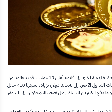
بعد ارتفاعها الأخير، انضمت عملة الدوجكوين (Dogecoin-DOGE) مرة أخرى إلى قائمة أعلى 10 عملات رقمية عالميًا من
حيث القيمة السوقية، حيث ارتفع سعر عملة DOGE في جلسات التداول الأخيرة إلى 0.168 دولار، بزيادة نسبتها 10٪ خلال
الأسبوع الماضي وفقًا لبيانات موقع CoinMarketCap، وهو ما دفع الكثيرين للتساؤل هل تصعد الدوجكوين إلى 1 دولار
خلال الـ 30 يومًا الماضية، ارتفع سعر عملة DOGE بنسبة 104٪، مما يشير إلى ارتفاع مدهش، ولم تكن دوجكوين العملة