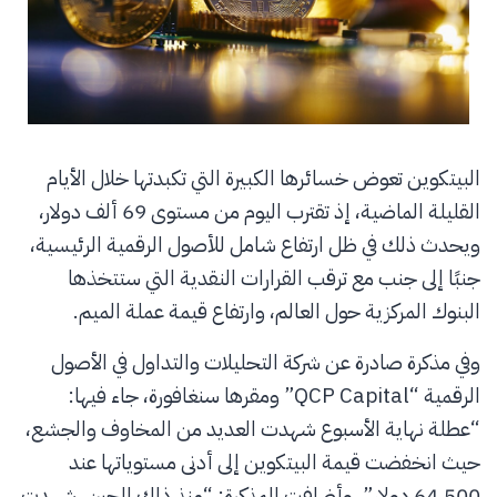
البيتكوين تعوض خسائرها الكبيرة التي تكبدتها خلال الأيام
القليلة الماضية، إذ تقترب اليوم من مستوى 69 ألف دولار،
ويحدث ذلك في ظل ارتفاع شامل للأصول الرقمية الرئيسية،
جنبًا إلى جنب مع ترقب القرارات النقدية التي ستتخذها
البنوك المركزية حول العالم، وارتفاع قيمة عملة الميم.
وفي مذكرة صادرة عن شركة التحليلات والتداول في الأصول
الرقمية “QCP Capital” ومقرها سنغافورة، جاء فيها:
“عطلة نهاية الأسبوع شهدت العديد من المخاوف والجشع،
حيث انخفضت قيمة البيتكوين إلى أدنى مستوياتها عند
64,500 دولار”، وأضافت المذكرة: “منذ ذلك الحين، شهدت