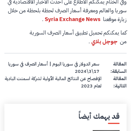
وفي الختام يمكنكم الاطلاع على أحدث الأخبار الاقتصادية في
سوريا والعالم ومعرفة أسعار الصرف لحظة بلحظة من خلال
زيارة موقعنا
Syria Exchange News
.
كما يمكنكم تحميل تطبيق أسعار الصرف السورية
من
جوجل بلاي
.
Post navigation
المقالة
سعر الدولار في سوريا اليوم | أسعار الصرف في سوريا
السابقة:
17\3\2024
المقالة
الإفصاح عن النتائج المالية الأولية لشركة اسمنت البادية
التالية:
لعام 2023
قد يهمك أيضاً