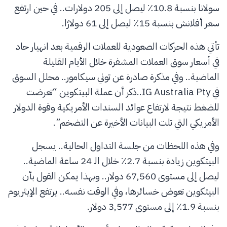
سولانا بنسبة 10.8٪ ليصل إلى 205 دولارات.. في حين ارتفع
سعر أفلانش بنسبة 15٪ ليصل إلى 61 دولارًا.
تأتي هذه الحركات الصعودية للعملات الرقمية بعد انهيار حاد
في أسعار سوق العملات المشفرة خلال الأيام القليلة
الماضية.. وفي مذكرة صادرة عن توني سيكامور.. محلل السوق
في IG Australia Pty..ذكر أن عملة البيتكوين “تعرضت
للضغط نتيجة لارتفاع عوائد السندات الأمريكية وقوة الدولار
الأمريكي التي تلت البيانات الأخيرة عن التضخم”.
وفي هذه اللحظات من جلسة التداول الحالية.. يسجل
البيتكوين زيادة بنسبة 2.7٪ خلال الـ 24 ساعة الماضية..
ليصل إلى مستوى 67,560 دولار.. وبهذا يمكن القول بأن
البيتكوين تعوض خسائرها، وفي الوقت نفسه.. يرتفع الإيثريوم
بنسبة 1.9٪ إلى مستوى 3,577 دولار.