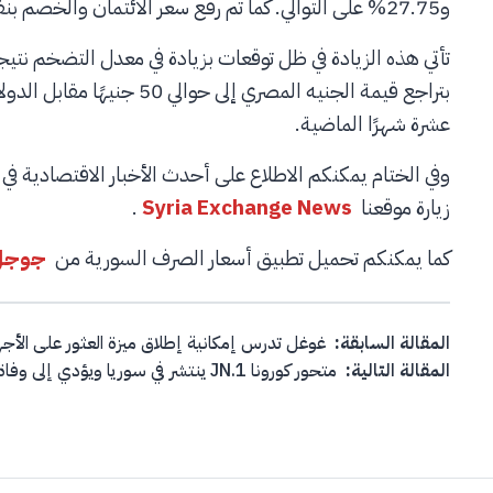
و27.75% على التوالي. كما تم رفع سعر الائتمان والخصم بنفس القيمة ليصل إلى 27.75%.
تأتي هذه الزيادة في ظل توقعات بزيادة في معدل التضخم نت
عشرة شهرًا الماضية.
وفي الختام يمكنكم الاطلاع على أحدث الأخبار الاقتصادية ف
زيارة موقعنا
Syria Exchange News
.
كما يمكنكم تحميل تطبيق أسعار الصرف السورية من
جوجل 
Post navigation
المقالة السابقة:
غوغل تدرس إمكانية إطلاق ميزة العثور على الأج
المقالة التالية:
متحور كورونا JN.1 ينتشر في سوريا ويؤدي إلى وفاة شخصين