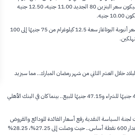
الجمعة رفع أسعار الوقود المحلي، وبحسب القرار الجديد، سيكون سعر البنزين 80 الجديد 11.00 جنيه، 12.50 جنيه
بالإضافة إلى ذلك.. قررت لجنة تسعير المواد البترولية زيادة سعر أنبوبة البوتاغاز سعة 12.5 كيلوغرام من 75 جنيهًا إلى 100
تهلكين.
لاد خلال العشر الثاني من شهر رمضان المبارك.. مما سيزيد
تجدر الإشارة إلى أن سعر صرف الدولار في بنك مصر بلغ 47.05 جنيهًا للشراء و47.15 جنيهًا للبيع.. بينما كان في البنك الأهلي
قده بنك مصر المركزي في 6 مارس.. قررت لجنة السياسة النقدية رفع أسعار الفائدة للودائع والقروض
لليلة واحدة وكذلك سعر العملية الرئيسية للبنك المركزي بمقدار 600 نقطة أساس.. حيث وصلت إلى 27.25%، 28.25%