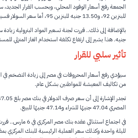
للبنزين 92، و13.50 جنيه للبنزين 95، أما سعر السولار فسيكون 10.00 جنيه.
جنيه. هذا يشير إلى ارتفاع تكلفة استخدام الغاز المنزلي للمس
تأثير سلبي للقرار
سيؤدي رفع أسعار المحروقات في مصر إلى زيادة التضخم في الب
من تكاليف المعيشة للمواطنين بشكل عام.
المصري 47.04 جنيهًا للشراء و47.14 جنيهًا للبيع.
في اجتماع استثنائي ع