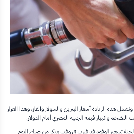
مل هذه الزيادة أسعار البنزين والسولار والغاز، وهذا القرار
التضخم وانهيار قيمة الجنيه المصري أمام الدولار.
 لجنة تسعير الوقود قد قررت في وقت مبكر من صباح اليوم