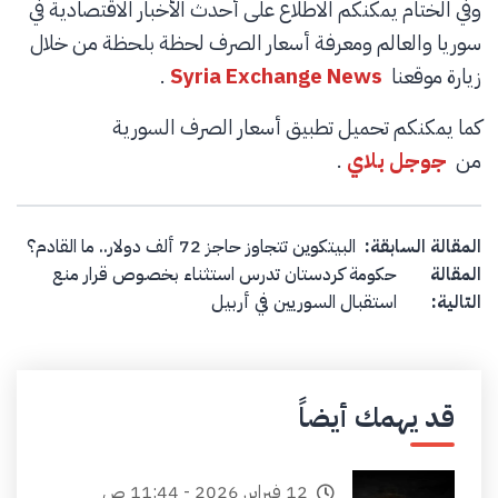
وفي الختام يمكنكم الاطلاع على أحدث الأخبار الاقتصادية في
سوريا والعالم ومعرفة أسعار الصرف لحظة بلحظة من خلال
زيارة موقعنا
Syria Exchange News
.
كما يمكنكم تحميل تطبيق أسعار الصرف السورية
من
جوجل بلاي
.
Post navigation
المقالة السابقة:
البيتكوين تتجاوز حاجز 72 ألف دولار.. ما القادم؟
المقالة
حكومة كردستان تدرس استثناء بخصوص قرار منع
التالية:
استقبال السوريين في أربيل
قد يهمك أيضاً
12 فبراير, 2026 - 11:44 ص