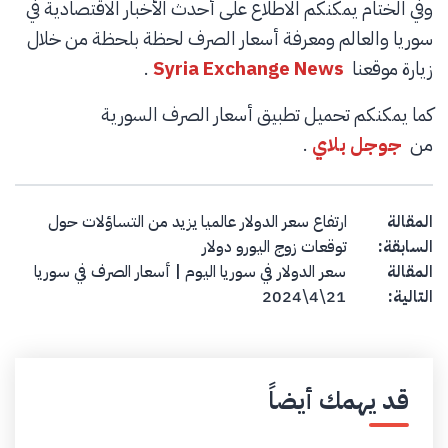
وفي الختام يمكنكم الاطلاع على أحدث الأخبار الاقتصادية في
سوريا والعالم ومعرفة أسعار الصرف لحظة بلحظة من خلال
زيارة موقعنا
Syria Exchange News
.
كما يمكنكم تحميل تطبيق أسعار الصرف السورية
من
جوجل بلاي
.
Post navigation
المقالة
ارتفاع سعر الدولار عالميا يزيد من التساؤلات حول
السابقة:
توقعات زوج اليورو دولار
المقالة
سعر الدولار في سوريا اليوم | أسعار الصرف في سوريا
التالية:
21\4\2024
قد يهمك أيضاً