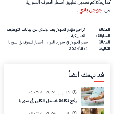
كما يمكنكم تحميل تطبيق أسعار الصرف السورية
من
جوجل بلاي
.
Post navigation
المقالة
تراجع مؤشر الدولار بعد الإعلان عن بيانات التوظيف
السابقة:
الامريكية
المقالة
سعر الدولار في سوريا اليوم | أسعار الصرف في سوريا
التالية:
4\5\2024
قد يهمك أيضاً
15 يوليو, 2024 - 12:59 م
رفع تكلفة غسيل الكلى في سوريا
30 يونيو, 2024 - 02:27 م