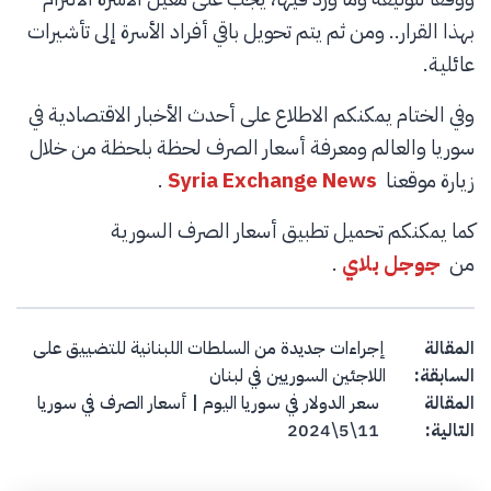
بهذا القرار.. ومن ثم يتم تحويل باقي أفراد الأسرة إلى تأشيرات
عائلية.
وفي الختام يمكنكم الاطلاع على أحدث الأخبار الاقتصادية في
سوريا والعالم ومعرفة أسعار الصرف لحظة بلحظة من خلال
زيارة موقعنا
Syria Exchange News
.
كما يمكنكم تحميل تطبيق أسعار الصرف السورية
من
جوجل بلاي
.
Post navigation
المقالة
إجراءات جديدة من السلطات اللبنانية للتضييق على
السابقة:
اللاجئين السوريين في لبنان
المقالة
سعر الدولار في سوريا اليوم | أسعار الصرف في سوريا
التالية:
11\5\2024