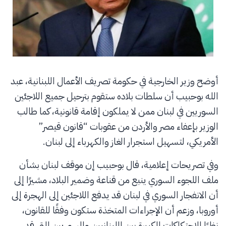
أوضح وزير الخارجية في حكومة تصريف الأعمال اللبنانية، عبد
الله بوحبيب أن سلطات بلاده ستقوم بترحيل جميع اللاجئين
السوريين في لبنان ممن لا يملكون إقامة قانونية، كما طالب
الوزير بإعفاء مصر والأردن من عقوبات “قانون قيصر”
الأمريكي، لتسهيل استجرار الغاز والكهرباء إلى لبنان.
وفي تصريحات إعلامية، قال بوحبيب إن موقف لبنان بشأن
ملف اللجوء السوري ينبع من قناعة وضمير البلاد، مشيرًا إلى
أن الانفجار السوري في لبنان قد يدفع اللاجئين إلى الهجرة إلى
أوروبا، وزعم أن الإجراءات المتخذة ستكون وفقًا للقانون،
نظرًا للاحتكاكات الكبيرة بين اللبنانيين والسوريين التي قد