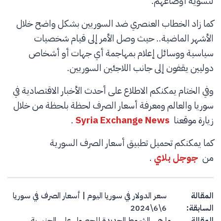
لتسوية أوضاعهم.
كما زاد الخطاب العنصري ضد السوريين بشكل واضح خلال
الأشهر الماضية.. حيث وصل الأمر إلى قيام شخصيات
سياسية ووسائل إعلام بمهاجمة أي جهات أو أشخاص
دوليين يقفون إلى جانب اللاجئين السوريين.
وفي الختام يمكنكم الاطلاع على أحدث الأخبار الاقتصادية في
سوريا والعالم ومعرفة أسعار الصرف لحظة بلحظة من خلال
زيارة موقعنا
Syria Exchange News
.
كما يمكنكم تحميل تطبيق أسعار الصرف السورية
من
جوجل بلاي
.
Post navigation
المقالة
سعر الدولار في سوريا اليوم | أسعار الصرف في سوريا
السابقة:
6\6\2024
المقالة
ما هي الشروط الجديدة للحصول على الجنسية