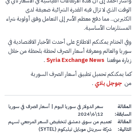
وأشار أحمد إلى أن هذه الارتفاعات القياسية في الأسعار تأتي في
الوقت الذي لا تزال فيه القدرة الشرائية ضعيفة لدى
الكثيرين.. مما دفع معظم الأسر إلى التعامل وفق أولوية شراء
المستلزمات الأساسية.
وفي الختام يمكنكم الاطلاع على أحدث الأخبار الاقتصادية في
سوريا والعالم ومعرفة أسعار الصرف لحظة بلحظة من خلال
زيارة موقعنا
Syria Exchange News
.
كما يمكنكم تحميل تطبيق أسعار الصرف السورية
من
جوجل بلاي
.
Post navigation
المقالة
سعر الدولار في سوريا اليوم | أسعار الصرف في سوريا
السابقة:
12\6\2024
المقالة
تعميم من سوق دمشق لتخفيض السعر المرجعي لسهم
التالية:
شركة سيريتل موبايل تيليكوم (SYTEL)