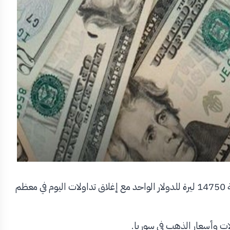
استقر سعر الدولار في سوريا اليوم السبت29حزيران عند قيمة 14750 ليرة للدولار الواحد مع إغلاق تداولات اليوم في معظم
ت وأسعار الذهب في سوريا.