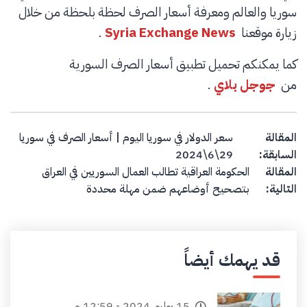
سوريا والعالم ومعرفة أسعار الصرف لحظة بلحظة من خلال
زيارة موقعنا
Syria Exchange News
.
كما يمكنكم تحميل تطبيق أسعار الصرف السورية
من
جوجل بلاي
.
Post navigation
المقالة
سعر الدولار في سوريا اليوم | أسعار الصرف في سوريا
السابقة:
29\6\2024
المقالة
الحكومة العراقية تطالب العمال السوريين في العراق
التالية:
بتصحيح أوضاعهم ضمن مهلة محددة
قد يهمك أيضاً
15 يوليو, 2024 - 12:59 م