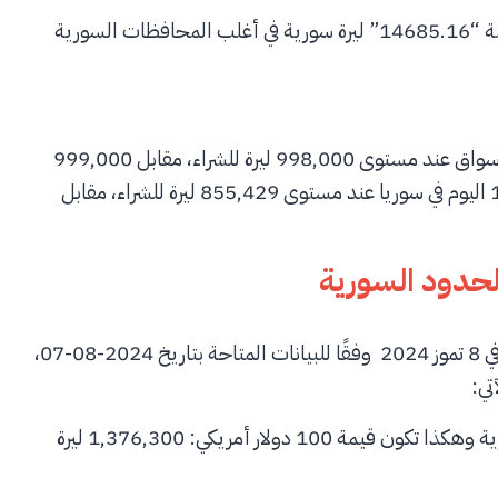
لسورية
في حين جاء سعر الذهب في سوريا عيار 21 اليوم الاثنين في الأسواق عند مستوى 998,000 ليرة للشراء، مقابل 999,000
ليرة للبيع. و من ناحية اخرى سجل سعر جرام الذهب عيار 18 اليوم في سوريا عند مستوى 855,429 ليرة للشراء، مقابل
سجّل سعر تصريف 100 دولار أمريكي على الحدود السورية في 8 تموز 2024 وفقًا للبيانات المتاحة بتاريخ 2024-08-07،
سعر الدولار الأمريكي مقابل الليرة السورية: 13763 ليرة سورية وهكذا تكون قيمة 100 دولار أمريكي: 1,376,300 ليرة