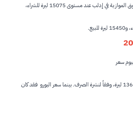
من ناحية اخرى ارتفع سعر الدولار مقابل الليرة السورية بالسوق الموازية في إدلب عند مستوى 15075 ليرة للشراء،
يوم سعر
حيث جاء متوسط سعر الدولار في سوريا اليوم بالبنوك نحو 13600 ليرة، وفقاً لنشرة الصرف. بينما سعر اليورو فقد كان