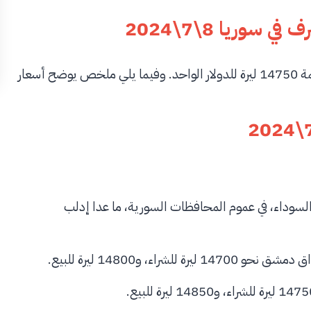
سوريا 8\7\2024
اليوم الأحد 8\7\2024 قيمة 14750 ليرة للدولار الواحد. وفيما يلي ملخص يوضح أسعار
ق السوداء، في عموم المحافظات السورية، ما عدا إدلب
ء، و14800 ليرة للبيع.