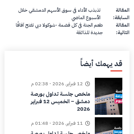
Post navigation
المقالة
تذبذب الأداء في سوق الأسهم الدمشقي خلال
السابقة:
الأسبوع الماضي
المقالة
طعم الجنة في كل قضمة -شوكولا دبي تفتح آفاقًا
التالية:
جديدة للذائقة
قد يهمك أيضاً
12 فبراير, 2026 - 02:38 م
ملخص جلسة تداول بورصة
دمشق – الخميس 12 فبراير
2026
11 فبراير, 2026 - 01:48 م
ملخص جلسة تداول بورصة