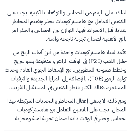
لذلك، على الرغم من الحماس والتوقعات الكبيرة، يجب على
اللاعبين التعامل مع هامستر كومبات بحذر وتقييم المخاطر
بعناية قبل الانخراط فيها. التوازن بين الحماس والحذر أمر
بالغ الأهمية لضمان تجربة ناجحة وآمنة.
فتُعد لعبة هامستر كومبات واحدة من أبرز ألعاب الربح من
خلال اللعب (P2E) في الوقت الراهن، مدفوعة بنمو سريع
وخطط طموحة للمطورين. مع الإسقاط الجوي القادم وحدث
توليد الرموز (TGE)، بالإضافة إلى المزايا الجديدة والترقيات
المستمرة، هناك الكثير ينتظر اللاعبين في المستقبل القريب.
ومع ذلك، لا ينبغي إغفال المخاطر والتحديات المرتبطة بهذا
المجال. يجب على اللاعبين التعامل مع هامستر كومبات
بحماس وحذر في الوقت ذاته لضمان تجربة آمنة ومجزية.