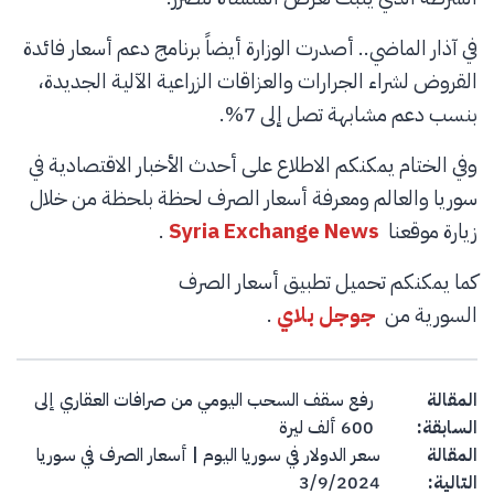
في آذار الماضي.. أصدرت الوزارة أيضاً برنامج دعم أسعار فائدة
القروض لشراء الجرارات والعزاقات الزراعية الآلية الجديدة،
بنسب دعم مشابهة تصل إلى 7%.
وفي الختام يمكنكم الاطلاع على أحدث الأخبار الاقتصادية في
سوريا والعالم ومعرفة أسعار الصرف لحظة بلحظة من خلال
زيارة موقعنا
Syria Exchange News
.
كما يمكنكم تحميل تطبيق أسعار الصرف
السورية من
جوجل بلاي
.
Post navigation
المقالة
رفع سقف السحب اليومي من صرافات العقاري إلى
السابقة:
600 ألف ليرة
المقالة
سعر الدولار في سوريا اليوم | أسعار الصرف في سوريا
التالية:
3/9/2024