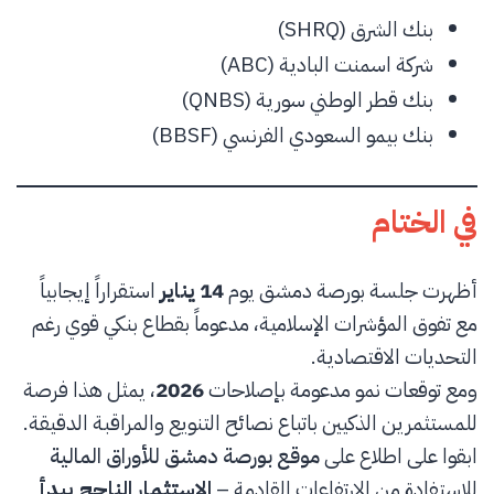
بنك الشرق (SHRQ)
شركة اسمنت البادية (ABC)
بنك قطر الوطني سورية (QNBS)
بنك بيمو السعودي الفرنسي (BBSF)
في الختام
أظهرت جلسة بورصة دمشق يوم
14 يناير
استقراراً إيجابياً
مع تفوق المؤشرات الإسلامية، مدعوماً بقطاع بنكي قوي رغم
التحديات الاقتصادية.
ومع توقعات نمو مدعومة بإصلاحات
2026
، يمثل هذا فرصة
للمستثمرين الذكيين باتباع نصائح التنويع والمراقبة الدقيقة.
ابقوا على اطلاع على
موقع بورصة دمشق للأوراق المالية
للاستفادة من الارتفاعات القادمة –
الاستثمار الناجح يبدأ