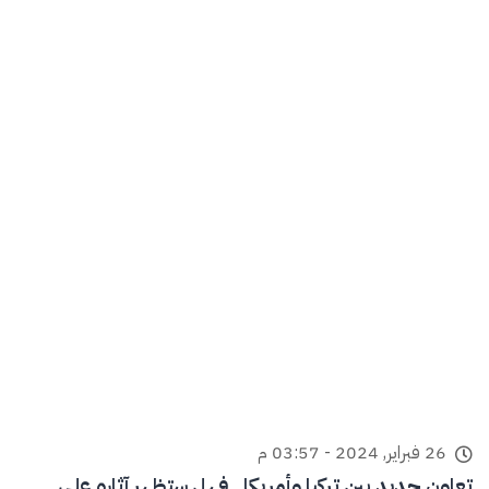
26 فبراير, 2024 - 03:57 م
تعاون جديد بين تركيا وأمريكا.. فهل ستظهر آثاره على