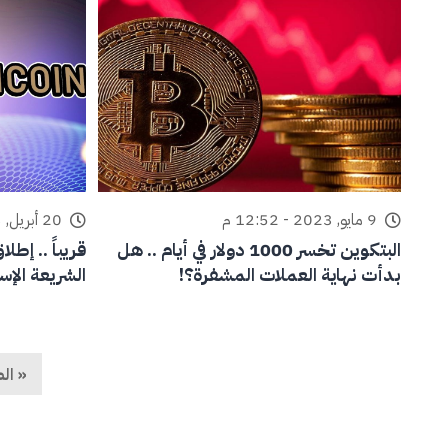
9 مايو, 2023 - 12:52 م
20 أبريل, 2023 - 12:40 م
البتكوين تخسر 1000 دولار في أيام .. هل
قريباً .. إط
بدأت نهاية العملات المشفرة؟!
الشريعة الإس
« ال